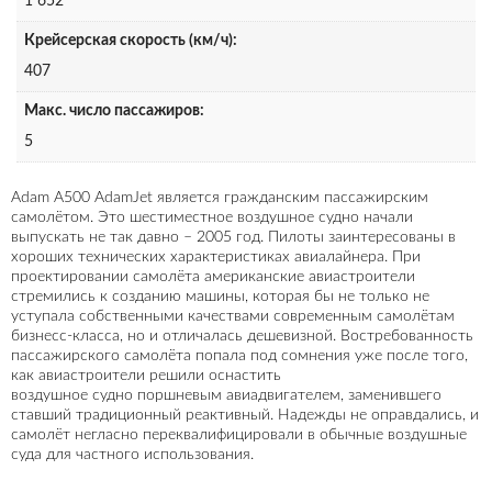
1 652
Крейсерская скорость (км/ч):
407
Макс. число пассажиров:
5
Adam A500 AdamJet является гражданским пассажирским
самолётом. Это шестиместное воздушное судно начали
выпускать не так давно – 2005 год. Пилоты заинтересованы в
хороших технических характеристиках авиалайнера. При
проектировании самолёта американские авиастроители
стремились к созданию машины, которая бы не только не
уступала собственными качествами современным самолётам
бизнесс-класса, но и отличалась дешевизной. Востребованность
пассажирского самолёта попала под сомнения уже после того,
как авиастроители решили оснастить
воздушное судно поршневым авиадвигателем, заменившего
ставший традиционный реактивный. Надежды не оправдались, и
самолёт негласно переквалифицировали в обычные воздушные
суда для частного использования.