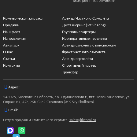
авиационными активами
Коммерческая загрузка
Аренда Частного Самолёта
Продажа
Джет шеринг (Jet Sharing)
Наш флот
Групповые чартеры
Направления
Корпоративные перелеты
Авиапарк
Аренда самолета с консьержем
О нас
Фрахт частного самолета
Статьи
Аренда вертолёта
Контакты
Спортивный чартер
Трансфер
Адрес:
143025, Московская область, г.о. Одинцовский г., пгт Новоивановское, ул.
Овражная, 47а, ЖК Скай Сколково (ЖК Sky Skolkovo)
Email:
Отдел продаж и клиентского сервиса:
sales@liliental.ru