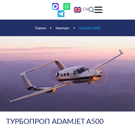
EN
Главная
•
Авиапарк
•
Adamjet A500
ТУРБОПРОП ADAMJET A500