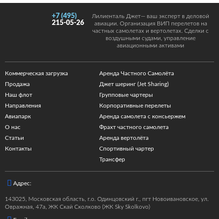
+7 (495)
Лилиенталь Джет— ваш эксперт в деловой
215-05-26
авиации. Организация ВИП перелетов на
частных самолетах и вертолетах. Сделки с
воздушными судами, управление
авиационными активами
Коммерческая загрузка
Аренда Частного Самолёта
Продажа
Джет шеринг (Jet Sharing)
Наш флот
Групповые чартеры
Направления
Корпоративные перелеты
Авиапарк
Аренда самолета с консьержем
О нас
Фрахт частного самолета
Статьи
Аренда вертолёта
Контакты
Спортивный чартер
Трансфер
Адрес:
143025, Московская область, г.о. Одинцовский г., пгт Новоивановское, ул.
Овражная, 47а, ЖК Скай Сколково (ЖК Sky Skolkovo)