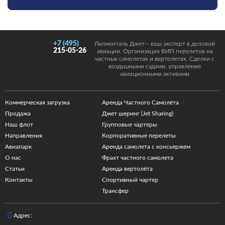
+7 (495)
Лилиенталь Джет— ваш эксперт в деловой
215-05-26
авиации. Организация ВИП перелетов на
частных самолетах и вертолетах. Сделки с
воздушными судами, управление
авиационными активами
Коммерческая загрузка
Аренда Частного Самолёта
Продажа
Джет шеринг (Jet Sharing)
Наш флот
Групповые чартеры
Направления
Корпоративные перелеты
Авиапарк
Аренда самолета с консьержем
О нас
Фрахт частного самолета
Статьи
Аренда вертолёта
Контакты
Спортивный чартер
Трансфер
Адрес: