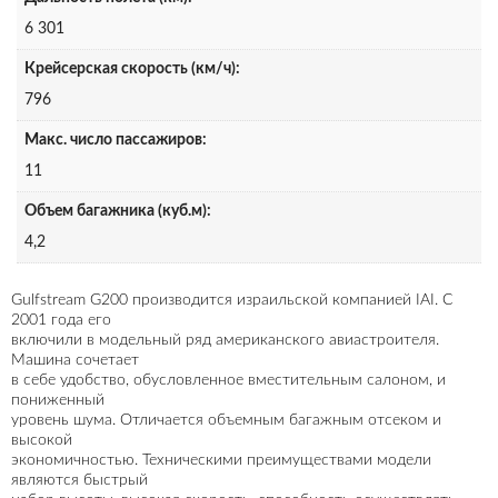
6 301
Крейсерская скорость (км/ч):
796
Макс. число пассажиров:
11
Объем багажника (куб.м):
4,2
Gulfstream G200 производится израильской компанией IAI. С
2001 года его
включили в модельный ряд американского авиастроителя.
Машина сочетает
в себе удобство, обусловленное вместительным салоном, и
пониженный
уровень шума. Отличается объемным багажным отсеком и
высокой
экономичностью. Техническими преимуществами модели
являются быстрый