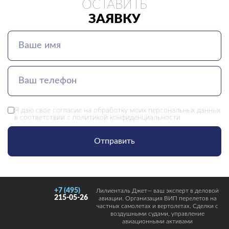
ОСТАВИТЬ
ЗАЯВКУ
Я даю свое
согласие
на обработку моих персональных данных
в соответствии с
политикой конфиденциальности
Отправить
+7 (495)
Лилиенталь Джет— ваш эксперт в деловой
215-05-26
авиации. Организация ВИП перелетов на
частных самолетах и вертолетах. Сделки с
воздушными судами, управление
авиационными активами