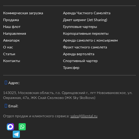
Коммерческая загрузка
Аренда Частного Самолёта
Продажа
Джет шеринг (Jet Sharing)
Наш флот
Групповые чартеры
Направления
Корпоративные перелеты
Авиапарк
Аренда самолета с консьержем
О нас
Фрахт частного самолета
Статьи
Аренда вертолёта
Контакты
Спортивный чартер
Трансфер
Адрес:
143025, Московская область, г.о. Одинцовский г., пгт Новоивановское, ул.
Овражная, 47а, ЖК Скай Сколково (ЖК Sky Skolkovo)
Email:
Отдел продаж и клиентского сервиса:
sales@liliental.ru