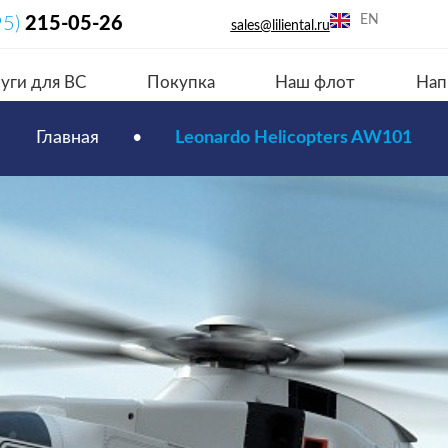
EN
95)
215-05-26
sales@liliental.ru
уги для ВС
Покупка
Наш флот
Нап
Главная
•
Leonardo Helicopters AW101