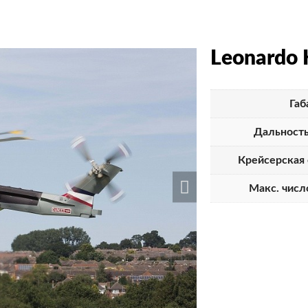
Leonardo 
Габ
Дальность
Крейсерская 
Макс. числ