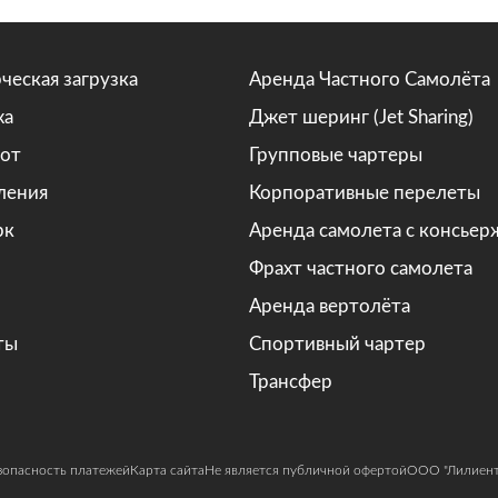
ческая загрузка
Аренда Частного Самолёта
жа
Джет шеринг (Jet Sharing)
от
Групповые чартеры
ления
Корпоративные перелеты
рк
Аренда самолета с консье
Фрахт частного самолета
Аренда вертолёта
ты
Спортивный чартер
Трансфер
зопасность платежей
Карта сайта
Не является публичной офертой
ООО "Лилиент