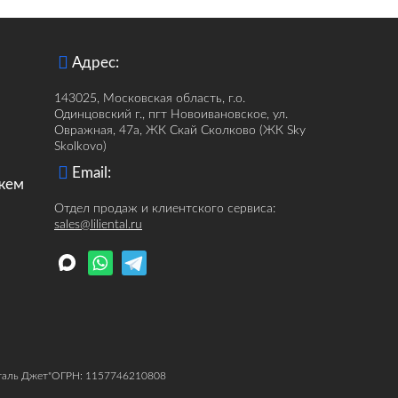
Адрес:
143025, Московская область, г.о.
Одинцовский г., пгт Новоивановское, ул.
Овражная, 47а, ЖК Скай Сколково (ЖК Sky
Skolkovo)
Email:
ржем
Отдел продаж и клиентского сервиса:
sales@liliental.ru
аль Джет"
ОГРН: 1157746210808