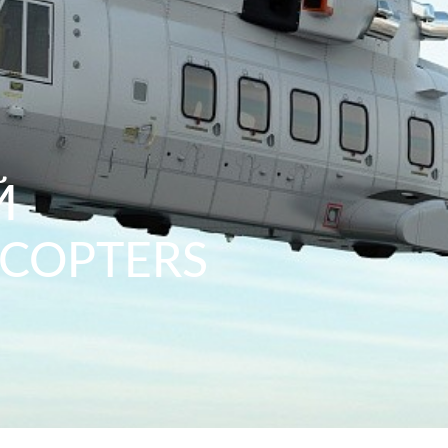
Й
ICOPTERS