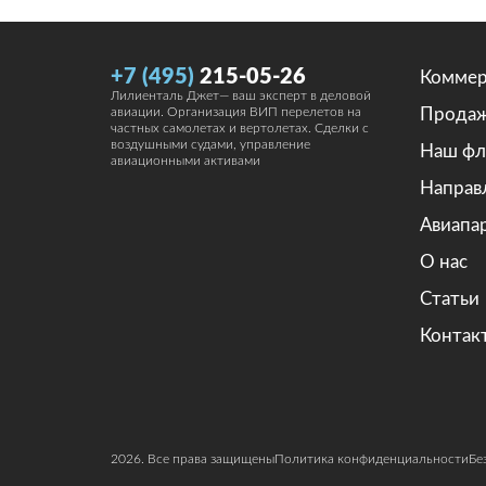
+7 (495)
215-05-26
Коммер
Лилиенталь Джет— ваш эксперт в деловой
Прода
авиации. Организация ВИП перелетов на
частных самолетах и вертолетах. Сделки с
воздушными судами, управление
Наш фл
авиационными активами
Направ
Авиапа
О нас
Статьи
Контак
2026. Все права защищены
Политика конфиденциальности
Бе