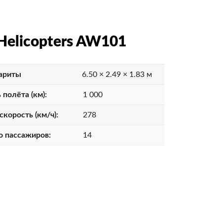
Helicopters AW101
ариты
6.50 × 2.49 × 1.83 м
 полёта (км):
1 000
скорость (км/ч):
278
о пассажиров:
14