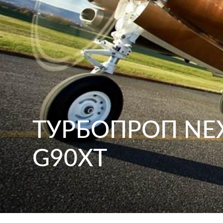
ТУРБОПРОП NE
G90XT