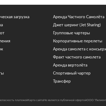
ческая загрузка
Аренда Частного Самолёта
жа
Джет шеринг (Jet Sharing)
от
Групповые чартеры
ления
Корпоративные перелеты
рк
Аренда самолета с консье
Фрахт частного самолета
Аренда вертолёта
ты
Спортивный чартер
Трансфер
зопасность платежей
Карта сайта
Не является публичной офертой
ООО "Лилиент