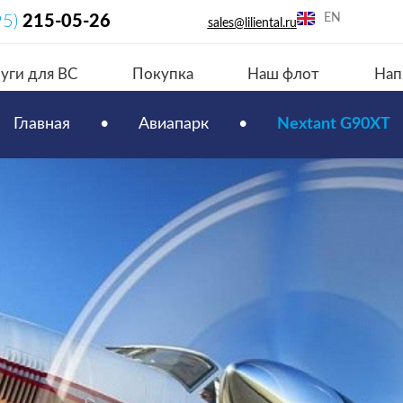
EN
95)
215-05-26
sales@liliental.ru
уги для ВС
Покупка
Наш флот
Нап
Главная
•
Авиапарк
•
Nextant G90XT