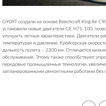
G90XT создали на основе Beechcraft King Air C9
установили новые двигатели GE H75-100, позв
улучшить летные характеристики. Двигатели р
температурах и давлении. Крейсерская скорость
дальность полета – 2300 км. Отличается низки
обслуживание. Этому также способствуют упро
передовые промышленные технологии, увелич
запланированными ремонтными работами без пр