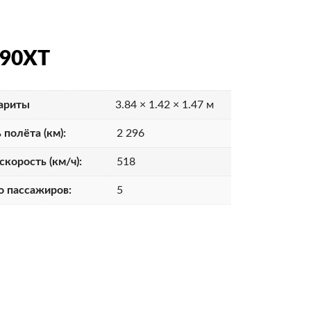
G90XT
ариты
3.84 × 1.42 × 1.47 м
 полёта (км):
2 296
скорость (км/ч):
518
о пассажиров:
5