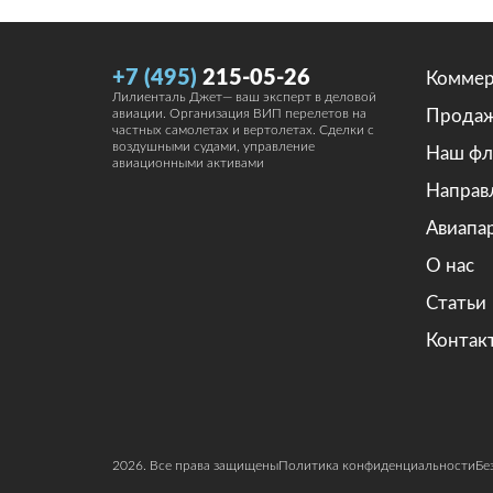
+7 (495)
215-05-26
Коммер
Лилиенталь Джет— ваш эксперт в деловой
Прода
авиации. Организация ВИП перелетов на
частных самолетах и вертолетах. Сделки с
воздушными судами, управление
Наш фл
авиационными активами
Направ
Авиапа
О нас
Статьи
Контак
2026. Все права защищены
Политика конфиденциальности
Бе