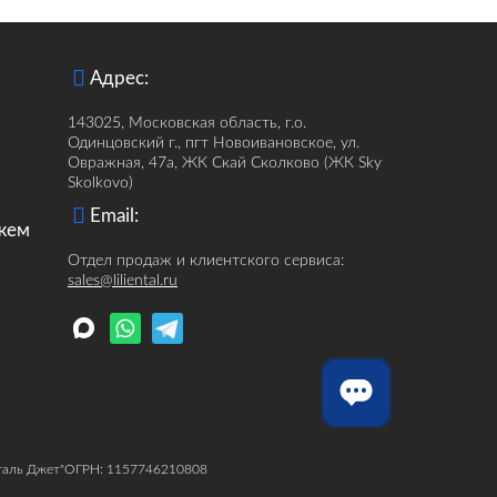
Адрес:
143025, Московская область, г.о.
Одинцовский г., пгт Новоивановское, ул.
Овражная, 47а, ЖК Скай Сколково (ЖК Sky
Skolkovo)
Email:
ржем
Отдел продаж и клиентского сервиса:
sales@liliental.ru
аль Джет"
ОГРН: 1157746210808