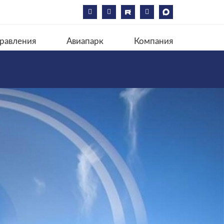
равления
Авиапарк
Компания