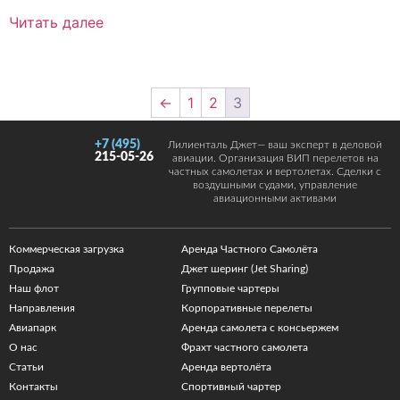
Читать далее
←
1
2
3
+7 (495)
Лилиенталь Джет— ваш эксперт в деловой
215-05-26
авиации. Организация ВИП перелетов на
частных самолетах и вертолетах. Сделки с
воздушными судами, управление
авиационными активами
Коммерческая загрузка
Аренда Частного Самолёта
Продажа
Джет шеринг (Jet Sharing)
Наш флот
Групповые чартеры
Направления
Корпоративные перелеты
Авиапарк
Аренда самолета с консьержем
О нас
Фрахт частного самолета
Статьи
Аренда вертолёта
Контакты
Спортивный чартер