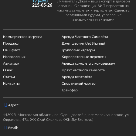
+7 (495)
Лилиенталь Джет— ваш эксперт в деловой
215-05-26
авиации. Организация ВИП перелетов на
частных самолетах и вертолетах. Сделки с
воздушными судами, управление
авиационными активами
Коммерческая загрузка
Аренда Частного Самолёта
Продажа
Джет шеринг (Jet Sharing)
Наш флот
Групповые чартеры
Направления
Корпоративные перелеты
Авиапарк
Аренда самолета с консьержем
О нас
Фрахт частного самолета
Статьи
Аренда вертолёта
Контакты
Спортивный чартер
Трансфер
Адрес:
143025, Московская область, г.о. Одинцовский г., пгт Новоивановское, ул.
Овражная, 47а, ЖК Скай Сколково (ЖК Sky Skolkovo)
Email: