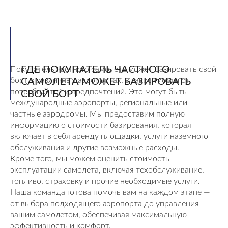
ГДЕ ПОКУПАТЕЛЬ ЧАСТНОГО
Покупатель частного самолета может базировать свой
борт в различных аэропортах, в зависимости от
САМОЛЕТА МОЖЕТ БАЗИРОВАТЬ
потребностей и предпочтений. Это могут быть
СВОЙ БОРТ
международные аэропорты, региональные или
частные аэродромы. Мы предоставим полную
информацию о стоимости базирования, которая
включает в себя аренду площадки, услуги наземного
обслуживания и другие возможные расходы.
Кроме того, мы можем оценить стоимость
эксплуатации самолета, включая техобслуживание,
топливо, страховку и прочие необходимые услуги.
Наша команда готова помочь вам на каждом этапе —
от выбора подходящего аэропорта до управления
вашим самолетом, обеспечивая максимальную
эффективность и комфорт.