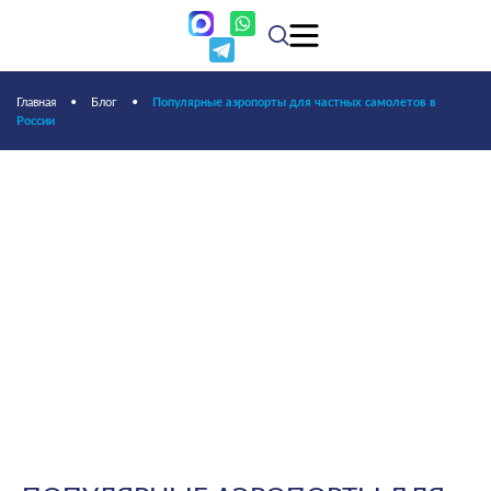
Главная
•
Блог
•
Популярные аэропорты для частных самолетов в
России